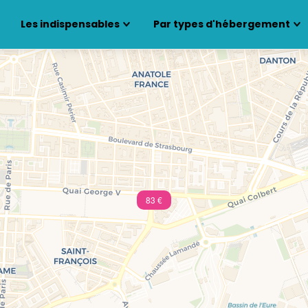
Les indispensables
Par types d'hébergement
83 €