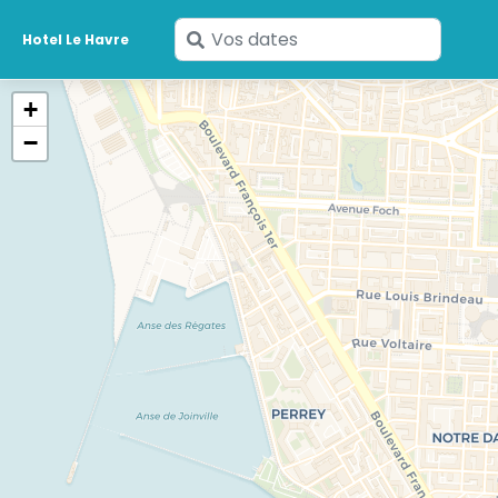
Saisissez
Hotel Le Havre
vos
dates
+
−