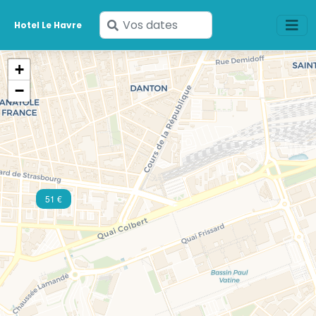
Saisissez
Hotel Le Havre
vos
dates
+
−
51 €