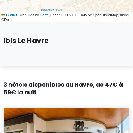
Leaflet
|
Map tiles by
Carto
, under CC BY 3.0. Data by OpenStreetMap, under
ODbL.
ibis Le Havre
3 hôtels disponibles au Havre, de 47€ à
59€ la nuit