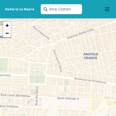
Geben
Hotel in Le Havre
Sie
Ihre
+
Daten
−
ein