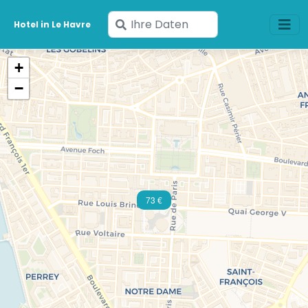
Geben
Hotel in Le Havre
Sie
Ihre
+
Daten
−
ein
73 €