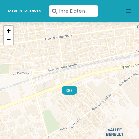
Geben
Hotel in Le Havre
Sie
Ihre
+
Daten
−
ein
30 €