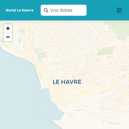
Saisissez
Hotel Le Havre
vos
dates
+
−