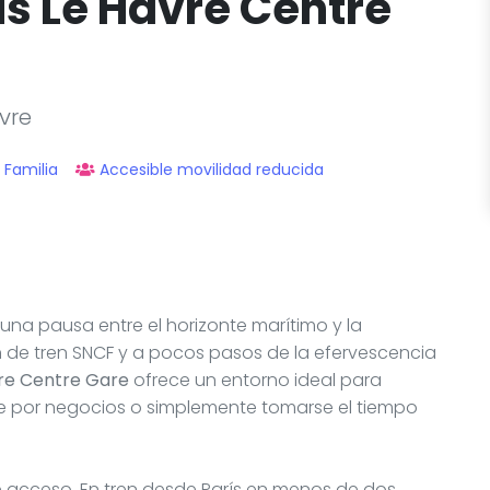
us Le Havre Centre
vre
Familia
Accesible movilidad reducida
r una pausa entre el horizonte marítimo y la
n de tren SNCF y a pocos pasos de la efervescencia
vre Centre Gare
ofrece un entorno ideal para
se por negocios o simplemente tomarse el tiempo
de acceso. En tren desde París en menos de dos