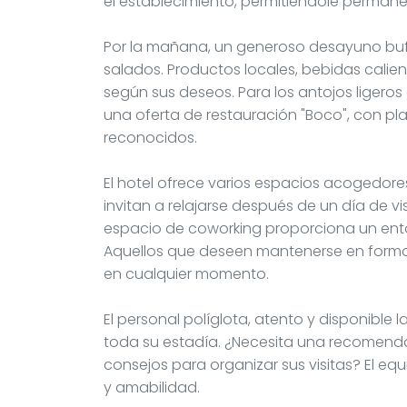
el establecimiento, permitiéndole perma
Por la mañana, un generoso desayuno buff
salados. Productos locales, bebidas calie
según sus deseos. Para los antojos ligero
una oferta de restauración "Boco", con pl
reconocidos.
El hotel ofrece varios espacios acogedores
invitan a relajarse después de un día de vi
espacio de coworking proporciona un entor
Aquellos que deseen mantenerse en forma 
en cualquier momento.
El personal políglota, atento y disponible 
toda su estadía. ¿Necesita una recomendac
consejos para organizar sus visitas? El eq
y amabilidad.