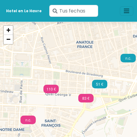
Ingresa
Hotel en Le Havre
tus
fechas
+
−
n.c.
51 €
110 €
83 €
n.c.