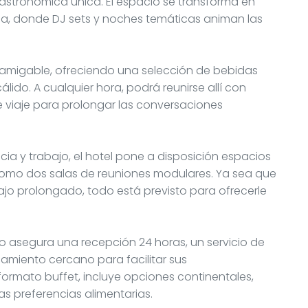
stronómica única. El espacio se transforma en
a, donde DJ sets y noches temáticas animan las
a amigable, ofreciendo una selección de bebidas
lido. A cualquier hora, podrá reunirse allí con
viaje para prolongar las conversaciones
a y trabajo, el hotel pone a disposición espacios
como dos salas de reuniones modulares. Ya sea que
ajo prolongado, todo está previsto para ofrecerle
nto asegura una recepción 24 horas, un servicio de
rcamiento cercano para facilitar sus
formato buffet, incluye opciones continentales,
s preferencias alimentarias.