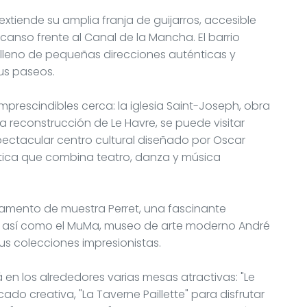
 extiende su amplia franja de guijarros, accesible
nso frente al Canal de la Mancha. El barrio
 lleno de pequeñas direcciones auténticas y
us paseos.
mprescindibles cerca: la iglesia Saint-Joseph, obra
 reconstrucción de Le Havre, se puede visitar
spectacular centro cultural diseñado por Oscar
tica que combina teatro, danza y música
tamento de muestra Perret, una fascinante
a, así como el MuMa, museo de arte moderno André
us colecciones impresionistas.
n los alrededores varias mesas atractivas: "Le
ado creativa, "La Taverne Paillette" para disfrutar