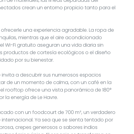
ión de materiales, las líneas depuradas del
nectados crean un entorno propicio tanto para el
ofrecerle una experiencia agradable. La ropa de
quilas, mientras que el aire acondicionado
 el Wi-Fi gratuito aseguran una vida diaria sin
s productos de cortesía ecológicos o el diseño
uidado por su bienestar.
e invita a descubrir sus numerosos espacios
rutar de un momento de calma, con un café en la
e el rooftop ofrece una vista panorámica de 180°
or la energía de Le Havre.
tacado con un foodcourt de 700 m², un verdadero
internacional. Ya sea que se sienta tentado por
brosa, crepes generosos o sabores indios