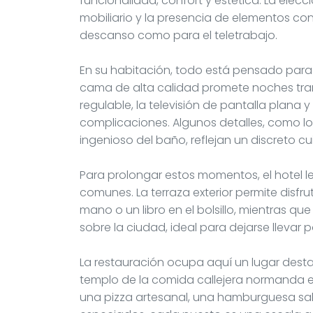
funcionalidad, confort y estética. La elecc
mobiliario y la presencia de elementos co
descanso como para el teletrabajo.
En su habitación, todo está pensado para 
cama de alta calidad promete noches tran
regulable, la televisión de pantalla plana y
complicaciones. Algunos detalles, como lo
ingenioso del baño, reflejan un discreto c
Para prolongar estos momentos, el hotel l
comunes. La terraza exterior permite disf
mano o un libro en el bolsillo, mientras qu
sobre la ciudad, ideal para dejarse llevar p
La restauración ocupa aquí un lugar des
templo de la comida callejera normanda e 
una pizza artesanal, una hamburguesa sa