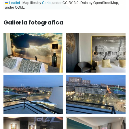
Leaflet
|
Map tiles by
Carto
, under CC BY 3.0. Data by OpenStreetMap,
under ODbL.
Galleria fotografica