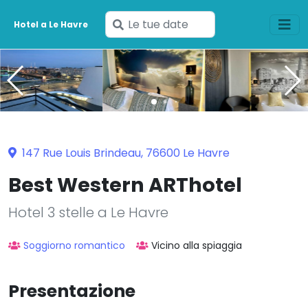
Inserisci
Hotel a Le Havre
le
tue
date
147 Rue Louis Brindeau, 76600 Le Havre
Best Western ARThotel
Hotel 3 stelle a Le Havre
Soggiorno romantico
Vicino alla spiaggia
Presentazione