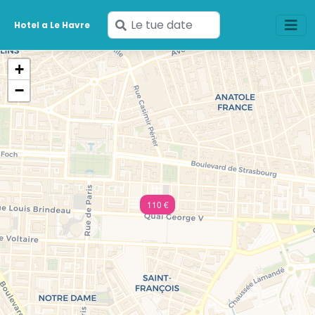
Inserisci
Hotel a Le Havre
le
tue
+
date
−
110 €