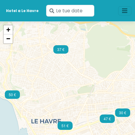
Inserisci
Hotel a Le Havre
le
tue
+
date
−
37 €
50 €
30 €
47 €
51 €