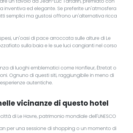
tare un tavolo da Jean-Luc Tartarin, premiato con
a inventiva ed elegante. Se preferite un'atmosfera
iatti semplici ma gustosi offrono un'alternativa ricca
pesi, un'oasi di pace arroccata sulle alture di Le
zafiato sulla baia e le sue luci cangianti nel corso
anza di luoghi emblematici come Honfleur, Étretat o
ioni. Ognuno di questi siti, raggiungibile in meno di
esperienze autentiche.
nelle vicinanze di questo hotel
o città di Le Havre, patrimonio mondiale dell'UNESCO
an per una sessione di shopping o un momento di