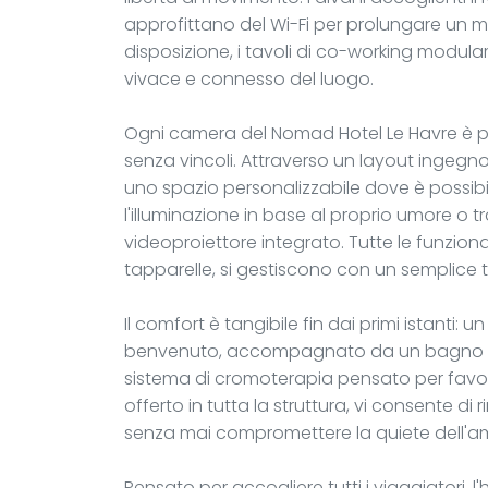
approfittano del Wi-Fi per prolungare un mo
disposizione, i tavoli di co-working modular
vivace e connesso del luogo.
Ogni camera del Nomad Hotel Le Havre è pe
senza vincoli. Attraverso un layout ingegno
uno spazio personalizzabile dove è possibil
l'illuminazione in base al proprio umore o t
videoproiettore integrato. Tutte le funzional
tapparelle, si gestiscono con un semplice 
Il comfort è tangibile fin dai primi istanti: 
benvenuto, accompagnato da un bagno do
sistema di cromoterapia pensato per favorire
offerto in tutta la struttura, vi consente d
senza mai compromettere la quiete dell'a
Pensato per accogliere tutti i viaggiatori,