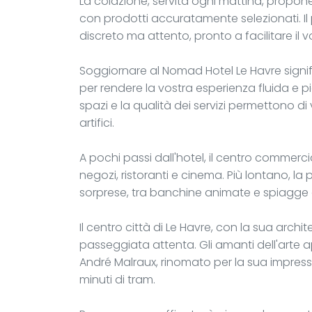
La colazione, servita ogni mattina, propone
con prodotti accuratamente selezionati. Il 
discreto ma attento, pronto a facilitare il 
Soggiornare al Nomad Hotel Le Havre signifi
per rendere la vostra esperienza fluida e pia
spazi e la qualità dei servizi permettono di v
artifici.
A pochi passi dall'hotel, il centro commer
negozi, ristoranti e cinema. Più lontano, la
sorprese, tra banchine animate e spiagge di 
Il centro città di Le Havre, con la sua arch
passeggiata attenta. Gli amanti dell'arte 
André Malraux, rinomato per la sua impress
minuti di tram.