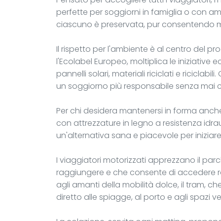
perfette per soggiorni in famiglia o con amic
ciascuno è preservata, pur consentendo mo
Il rispetto per l'ambiente è al centro del 
l'Ecolabel Europeo, moltiplica le iniziative
pannelli solari, materiali riciclati e riciclab
un soggiorno più responsabile senza mai c
Per chi desidera mantenersi in forma anche
con attrezzature in legno a resistenza idrau
un'alternativa sana e piacevole per iniziar
I viaggiatori motorizzati apprezzano il par
raggiungere e che consente di accedere rap
agli amanti della mobilità dolce, il tram, c
diretto alle spiagge, al porto e agli spazi ve