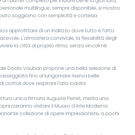
 un buffet completo per iniziare bene la giornata,
personale multilingue, sempre disponibile, si mostra
vostro soggiorno con semplicità e cortesia.
ca approfittare di un indirizzo dove tutto è fatto
cevole. L'atmosfera conviviale, la flessibilità degli
ivere la città al proprio ritmo, senza vincoli né
ciale Docks Vauban propone una bella selezione di
 passeggiata fino al lungomare riserva belle
ciottoli dove respirare l'aria iodata.
itettura unica firmata Auguste Perret, merita una
apprezzeranno visitare il Museo d'Arte Moderna
ionante collezione di opere impressioniste, a pochi