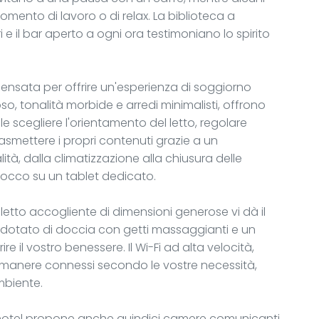
mento di lavoro o di relax. La biblioteca a
i e il bar aperto a ogni ora testimoniano lo spirito
nsata per offrire un'esperienza di soggiorno
so, tonalità morbide e arredi minimalisti, offrono
e scegliere l'orientamento del letto, regolare
rasmettere i propri contenuti grazie a un
ità, dalla climatizzazione alla chiusura delle
tocco su un tablet dedicato.
un letto accogliente di dimensioni generose vi dà il
tato di doccia con getti massaggianti e un
 il vostro benessere. Il Wi-Fi ad alta velocità,
i rimanere connessi secondo le vostre necessità,
mbiente.
 l'hotel propone anche quindici camere comunicanti,