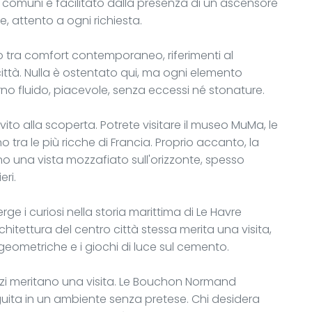
i comuni è facilitato dalla presenza di un ascensore
, attento a ogni richiesta.
io tra comfort contemporaneo, riferimenti al
città. Nulla è ostentato qui, ma ogni elemento
o fluido, piacevole, senza eccessi né stonature.
nvito alla scoperta. Potrete visitare il museo MuMa, le
 tra le più ricche di Francia. Proprio accanto, la
no una vista mozzafiato sull'orizzonte, spesso
ri.
ge i curiosi nella storia marittima di Le Havre
rchitettura del centro città stessa merita una visita,
 geometriche e i giochi di luce sul cemento.
zzi meritano una visita. Le Bouchon Normand
ita in un ambiente senza pretese. Chi desidera