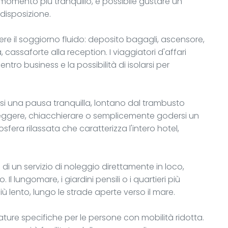
n momento più tranquillo, è possibile gustare un
disposizione.
endere il soggiorno fluido: deposito bagagli, ascensore,
, cassaforte alla reception. I viaggiatori d'affari
ro business e la possibilità di isolarsi per
rsi una pausa tranquilla, lontano dal trambusto
er leggere, chiacchierare o semplicemente godersi un
sfera rilassata che caratterizza l'intero hotel,
e di un servizio di noleggio direttamente in loco,
Il lungomare, i giardini pensili o i quartieri più
iù lento, lungo le strade aperte verso il mare.
ture specifiche per le persone con mobilità ridotta.