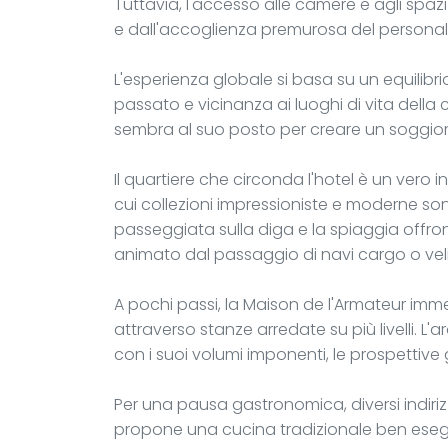
Tuttavia, l'accesso alle camere e agli spaz
e dall'accoglienza premurosa del personale
L'esperienza globale si basa su un equilibr
passato e vicinanza ai luoghi di vita della 
sembra al suo posto per creare un soggiorn
Il quartiere che circonda l'hotel è un vero i
cui collezioni impressioniste e moderne sono
passeggiata sulla diga e la spiaggia offro
animato dal passaggio di navi cargo o velie
A pochi passi, la Maison de l'Armateur immer
attraverso stanze arredate su più livelli. L'a
con i suoi volumi imponenti, le prospettive
Per una pausa gastronomica, diversi indiri
propone una cucina tradizionale ben esegu