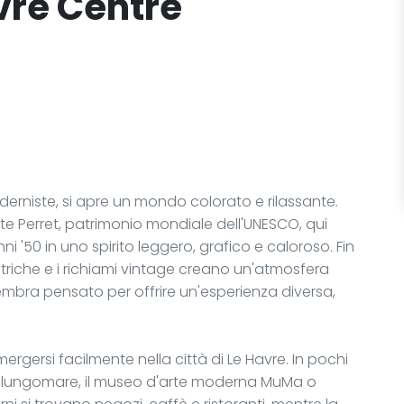
avre Centre
derniste, si apre un mondo colorato e rilassante.
ste Perret, patrimonio mondiale dell'UNESCO, qui
i '50 in uno spirito leggero, grafico e caloroso. Fin
metriche e i richiami vintage creano un'atmosfera
embra pensato per offrire un'esperienza diversa,
ergersi facilmente nella città di Le Havre. In pochi
 il lungomare, il museo d'arte moderna MuMa o