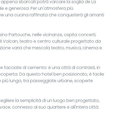
i appena sbarcati potrà varcare la soglia de La
iale e generosa. Per un'atmosfera più
 una cucina raffinata che conquisterà gli amanti
Pasino Partouche, nelle vicinanze, ospita concerti,
Il Volcan, teatro e centro culturale progettato da
one varia che mescola teatro, musica, cinema e
ue facciate di cemento: è una città di contrasti, in
scoperta. Da questo hotel ben posizionato, è facile
 più lungo, tra passeggiate urbane, scoperte
cegliere la semplicità di un luogo ben progettato,
ivace, connesso al suo quartiere e all'intera città.