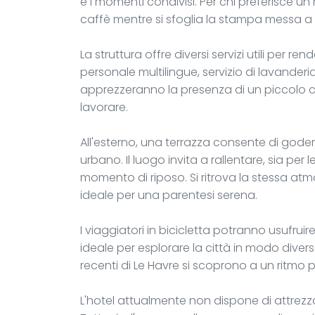
e i momenti condivisi. Per chi preferisce u
caffè mentre si sfoglia la stampa messa a 
La struttura offre diversi servizi utili per r
personale multilingue, servizio di lavanderia
apprezzeranno la presenza di un piccolo cent
lavorare.
All'esterno, una terrazza consente di gode
urbano. Il luogo invita a rallentare, sia p
momento di riposo. Si ritrova la stessa atmo
ideale per una parentesi serena.
I viaggiatori in bicicletta potranno usufruir
ideale per esplorare la città in modo diverso. 
recenti di Le Havre si scoprono a un ritmo p
L'hotel attualmente non dispone di attrezza