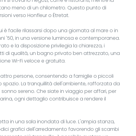
i si trovano negozi, caffè e ristoranti, mentre la
distano meno di un chilometro. Questo punto di
sioni verso Honfleur o Étretat.
ui è facile rilassarsi dopo una giornata al mare o in
anni '50, in una versione luminosa e contemporanea.
to e la disposizione privilegia la chiarezza, i
letti di qualità, un bagno privato ben attrezzato, una
one Wi-Fi veloce e gratuita.
ttro persone, consentendo a famiglie o piccoli
pazio. La tranquillità dell'ambiente, rafforzata da
sonno sereno. Che siate in viaggio per affari, per
arina, ogni dettaglio contribuisce a rendere il
etta in una sala inondata di luce. L'ampia stanza,
dici grafici dell'arredamento favorendo gli scambi