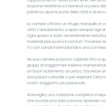
l'appartamento-testimone Perret. Nei dintorn
stazione marittima e il terminal crociere 
partenza apre le porte della città e di escur
Le camere offrono un rifugio tranquillo in c
città. L'arredamento si ispira sempre agli 
Ogni spazio è stato recentemente ristruttura
materiali piacevoli e il comfort. Troverete 
TV con canali internazionali e una connessi
Alcune camere possono ospitare fino a qua
gruppi di soggiornare insieme mantenendo s
un buon isolamento acustico, favorisce un 
una pausa culturale o per respirare l'aria m
vostro soggiorno più piacevole.
Al risveglio, una colazione completa vi asp
che ricorda una sala comune, riprende i co